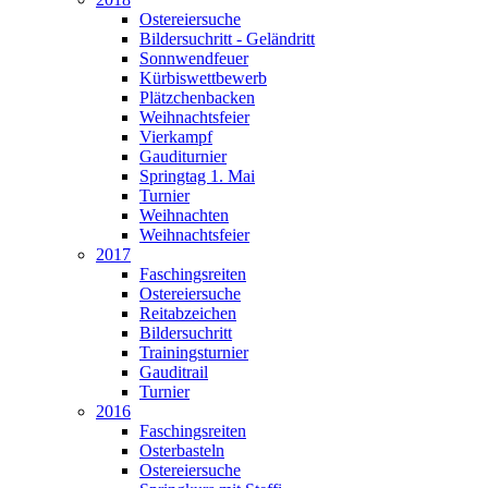
Ostereiersuche
Bildersuchritt - Geländritt
Sonnwendfeuer
Kürbiswettbewerb
Plätzchenbacken
Weihnachtsfeier
Vierkampf
Gauditurnier
Springtag 1. Mai
Turnier
Weihnachten
Weihnachtsfeier
2017
Faschingsreiten
Ostereiersuche
Reitabzeichen
Bildersuchritt
Trainingsturnier
Gauditrail
Turnier
2016
Faschingsreiten
Osterbasteln
Ostereiersuche