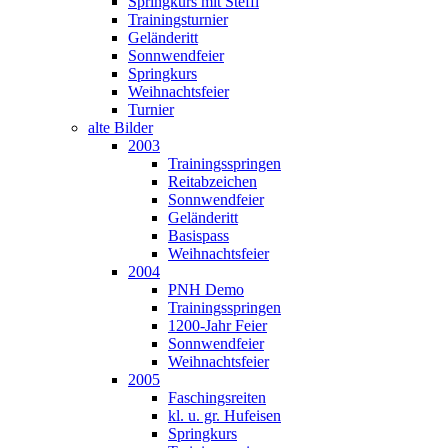
Springkurs mit Steffi
Trainingsturnier
Geländeritt
Sonnwendfeier
Springkurs
Weihnachtsfeier
Turnier
alte Bilder
2003
Trainingsspringen
Reitabzeichen
Sonnwendfeier
Geländeritt
Basispass
Weihnachtsfeier
2004
PNH Demo
Trainingsspringen
1200-Jahr Feier
Sonnwendfeier
Weihnachtsfeier
2005
Faschingsreiten
kl. u. gr. Hufeisen
Springkurs