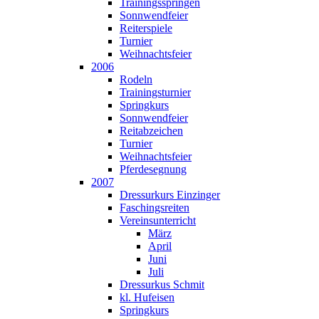
Trainingsspringen
Sonnwendfeier
Reiterspiele
Turnier
Weihnachtsfeier
2006
Rodeln
Trainingsturnier
Springkurs
Sonnwendfeier
Reitabzeichen
Turnier
Weihnachtsfeier
Pferdesegnung
2007
Dressurkurs Einzinger
Faschingsreiten
Vereinsunterricht
März
April
Juni
Juli
Dressurkus Schmit
kl. Hufeisen
Springkurs