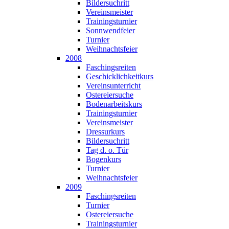
Bildersuchritt
Vereinsmeister
Trainingsturnier
Sonnwendfeier
Turnier
Weihnachtsfeier
2008
Faschingsreiten
Geschicklichkeitkurs
Vereinsunterricht
Ostereiersuche
Bodenarbeitskurs
Trainingsturnier
Vereinsmeister
Dressurkurs
Bildersuchritt
Tag d. o. Tür
Bogenkurs
Turnier
Weihnachtsfeier
2009
Faschingsreiten
Turnier
Ostereiersuche
Trainingsturnier