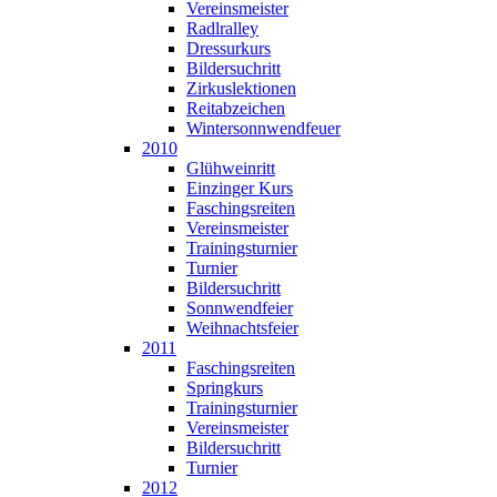
Vereinsmeister
Radlralley
Dressurkurs
Bildersuchritt
Zirkuslektionen
Reitabzeichen
Wintersonnwendfeuer
2010
Glühweinritt
Einzinger Kurs
Faschingsreiten
Vereinsmeister
Trainingsturnier
Turnier
Bildersuchritt
Sonnwendfeier
Weihnachtsfeier
2011
Faschingsreiten
Springkurs
Trainingsturnier
Vereinsmeister
Bildersuchritt
Turnier
2012