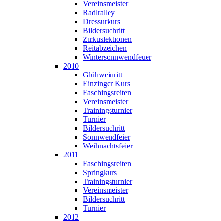
Vereinsmeister
Radlralley
Dressurkurs
Bildersuchritt
Zirkuslektionen
Reitabzeichen
Wintersonnwendfeuer
2010
Glühweinritt
Einzinger Kurs
Faschingsreiten
Vereinsmeister
Trainingsturnier
Turnier
Bildersuchritt
Sonnwendfeier
Weihnachtsfeier
2011
Faschingsreiten
Springkurs
Trainingsturnier
Vereinsmeister
Bildersuchritt
Turnier
2012