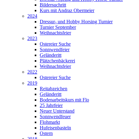
Bildersuchritt
Kurs mit Andraz Obermeier
2024
Dressur- und Hobby Horsing Turnier
Turnier September
Weihnachtsfeier
2023
Ostereier Suche
Sonnwendfeier
Geländeritt
Plätzchenbäckerei
Weihnachtsfeier
2022
Ostereier Suche
2019
Reitabzeichen
Geländeritt
Bodenarbeitskurs mit Flo
25 Jahrfeier
Neuer Unterstand
Sonnwendfeuer
Flohmarkt
Hufeisenbasteln
Ostern
2018