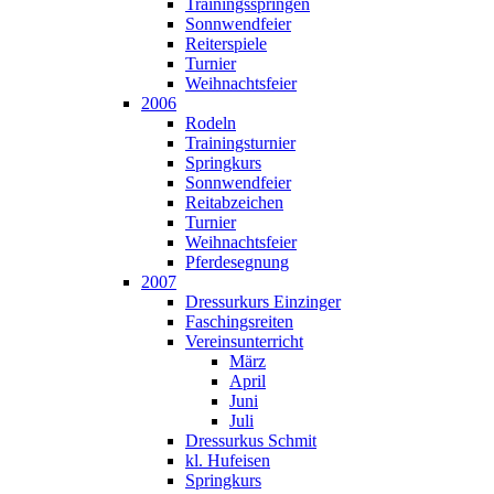
Trainingsspringen
Sonnwendfeier
Reiterspiele
Turnier
Weihnachtsfeier
2006
Rodeln
Trainingsturnier
Springkurs
Sonnwendfeier
Reitabzeichen
Turnier
Weihnachtsfeier
Pferdesegnung
2007
Dressurkurs Einzinger
Faschingsreiten
Vereinsunterricht
März
April
Juni
Juli
Dressurkus Schmit
kl. Hufeisen
Springkurs