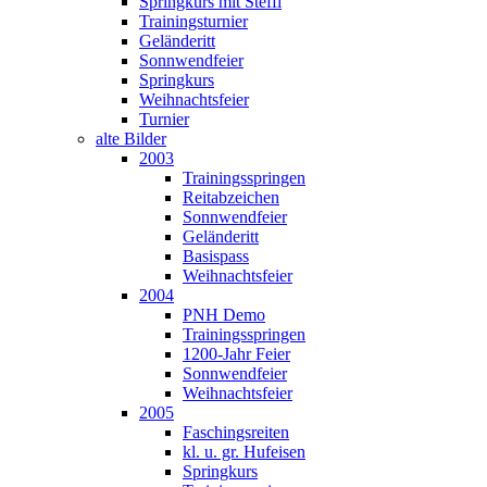
Springkurs mit Steffi
Trainingsturnier
Geländeritt
Sonnwendfeier
Springkurs
Weihnachtsfeier
Turnier
alte Bilder
2003
Trainingsspringen
Reitabzeichen
Sonnwendfeier
Geländeritt
Basispass
Weihnachtsfeier
2004
PNH Demo
Trainingsspringen
1200-Jahr Feier
Sonnwendfeier
Weihnachtsfeier
2005
Faschingsreiten
kl. u. gr. Hufeisen
Springkurs