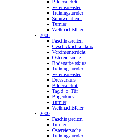
Bildersuchritt
Vereinsmeister
Trainingsturnier
Sonnwendfeier
Turnier
Weihnachtsfeier
2008
Faschingsreiten
Geschicklichkeitkurs
Vereinsunterricht
Ostereiersuche
Bodenarbeitskurs
Trainingsturnier
Vereinsmeister
Dressurkurs
Bildersuchritt
Tag d. o. Tür
Bogenkurs
Turnier
Weihnachtsfeier
2009
Faschingsreiten
Turnier
Ostereiersuche
Trainingsturnier