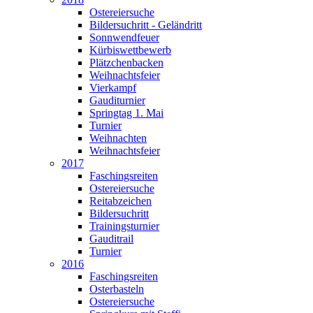
Ostereiersuche
Bildersuchritt - Geländritt
Sonnwendfeuer
Kürbiswettbewerb
Plätzchenbacken
Weihnachtsfeier
Vierkampf
Gauditurnier
Springtag 1. Mai
Turnier
Weihnachten
Weihnachtsfeier
2017
Faschingsreiten
Ostereiersuche
Reitabzeichen
Bildersuchritt
Trainingsturnier
Gauditrail
Turnier
2016
Faschingsreiten
Osterbasteln
Ostereiersuche