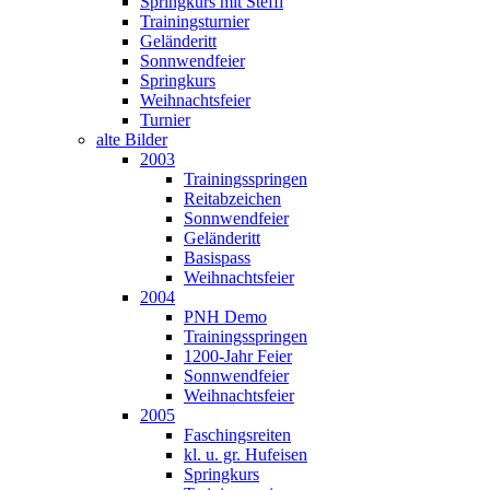
Springkurs mit Steffi
Trainingsturnier
Geländeritt
Sonnwendfeier
Springkurs
Weihnachtsfeier
Turnier
alte Bilder
2003
Trainingsspringen
Reitabzeichen
Sonnwendfeier
Geländeritt
Basispass
Weihnachtsfeier
2004
PNH Demo
Trainingsspringen
1200-Jahr Feier
Sonnwendfeier
Weihnachtsfeier
2005
Faschingsreiten
kl. u. gr. Hufeisen
Springkurs