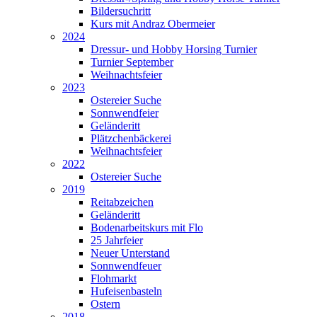
Bildersuchritt
Kurs mit Andraz Obermeier
2024
Dressur- und Hobby Horsing Turnier
Turnier September
Weihnachtsfeier
2023
Ostereier Suche
Sonnwendfeier
Geländeritt
Plätzchenbäckerei
Weihnachtsfeier
2022
Ostereier Suche
2019
Reitabzeichen
Geländeritt
Bodenarbeitskurs mit Flo
25 Jahrfeier
Neuer Unterstand
Sonnwendfeuer
Flohmarkt
Hufeisenbasteln
Ostern
2018