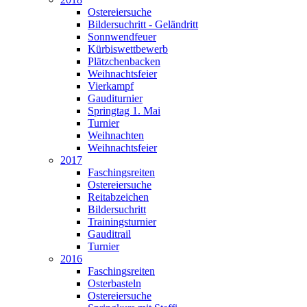
Ostereiersuche
Bildersuchritt - Geländritt
Sonnwendfeuer
Kürbiswettbewerb
Plätzchenbacken
Weihnachtsfeier
Vierkampf
Gauditurnier
Springtag 1. Mai
Turnier
Weihnachten
Weihnachtsfeier
2017
Faschingsreiten
Ostereiersuche
Reitabzeichen
Bildersuchritt
Trainingsturnier
Gauditrail
Turnier
2016
Faschingsreiten
Osterbasteln
Ostereiersuche