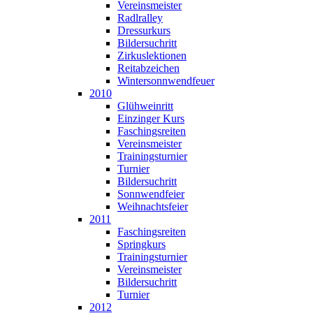
Vereinsmeister
Radlralley
Dressurkurs
Bildersuchritt
Zirkuslektionen
Reitabzeichen
Wintersonnwendfeuer
2010
Glühweinritt
Einzinger Kurs
Faschingsreiten
Vereinsmeister
Trainingsturnier
Turnier
Bildersuchritt
Sonnwendfeier
Weihnachtsfeier
2011
Faschingsreiten
Springkurs
Trainingsturnier
Vereinsmeister
Bildersuchritt
Turnier
2012