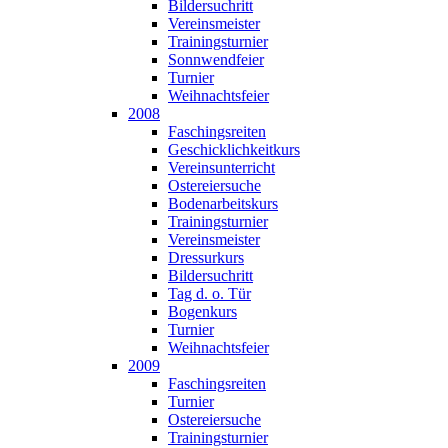
Bildersuchritt
Vereinsmeister
Trainingsturnier
Sonnwendfeier
Turnier
Weihnachtsfeier
2008
Faschingsreiten
Geschicklichkeitkurs
Vereinsunterricht
Ostereiersuche
Bodenarbeitskurs
Trainingsturnier
Vereinsmeister
Dressurkurs
Bildersuchritt
Tag d. o. Tür
Bogenkurs
Turnier
Weihnachtsfeier
2009
Faschingsreiten
Turnier
Ostereiersuche
Trainingsturnier