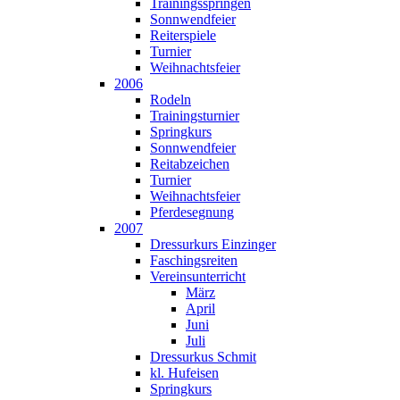
Trainingsspringen
Sonnwendfeier
Reiterspiele
Turnier
Weihnachtsfeier
2006
Rodeln
Trainingsturnier
Springkurs
Sonnwendfeier
Reitabzeichen
Turnier
Weihnachtsfeier
Pferdesegnung
2007
Dressurkurs Einzinger
Faschingsreiten
Vereinsunterricht
März
April
Juni
Juli
Dressurkus Schmit
kl. Hufeisen
Springkurs